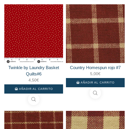
Twinkle by Laundry Basket
Country Homespun rojo #7
Quilts#6
5,00
€
4,50
€
AÑADIR AL CARRITO
AÑADIR AL CARRITO