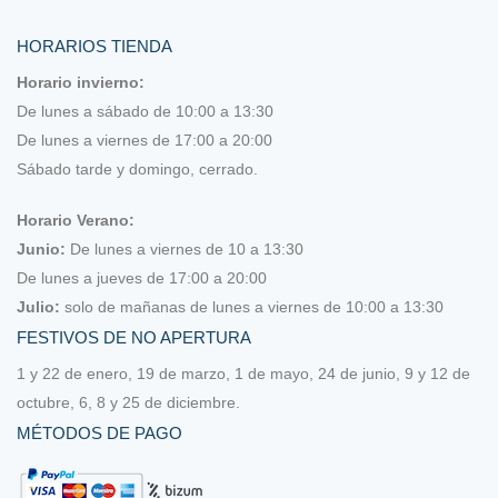
Hilos
HORARIOS TIENDA
Horario invierno:
Acolchar a mano
De lunes a sábado de 10:00 a 13:30
De lunes a viernes de 17:00 a 20:00
Hilo Eco Vita de DMC
Sábado tarde y domingo, cerrado.
Hilo lana Rustic wool Moire
Horario Verano:
Hilo Roselló
Junio:
De lunes a viernes de 10 a 13:30
De lunes a jueves de 17:00 a 20:00
Hilo Roselló Lino
Julio:
solo de mañanas de lunes a viernes de 10:00 a 13:30
FESTIVOS DE NO APERTURA
Hilo Valdani
1 y 22 de enero, 19 de marzo, 1 de mayo, 24 de junio, 9 y 12 de
Kits y tutoriales de Pendiente de un Hilo
octubre, 6, 8 y 25 de diciembre.
MÉTODOS DE PAGO
Lanas y algodones (para tejer o ganchillo)