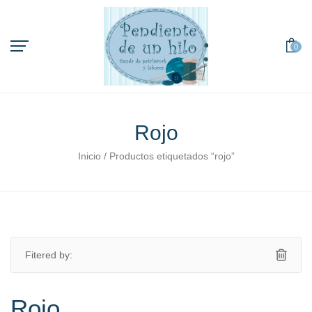
0
Rojo
orio
Inicio
/ Productos etiquetados “rojo”
Fitered by:
Rojo