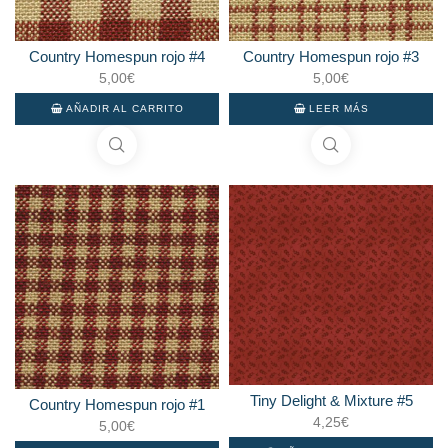
Country Homespun rojo #4
Country Homespun rojo #3
5,00
€
5,00
€
AÑADIR AL CARRITO
LEER MÁS
Tiny Delight & Mixture #5
Country Homespun rojo #1
4,25
€
5,00
€