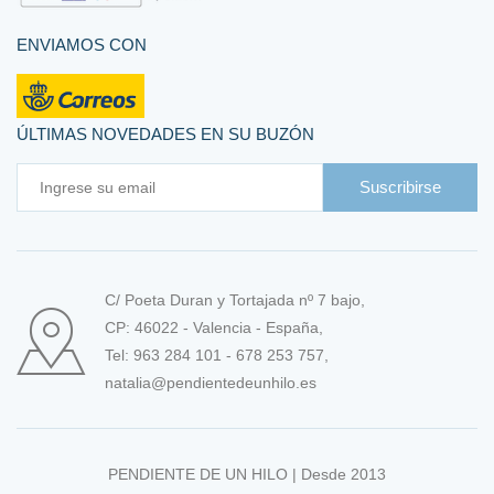
Accesorios tejer y ganchillear
ENVIAMOS CON
Algodón
Lana
ÚLTIMAS NOVEDADES EN SU BUZÓN
Libros, revistas y patrones
Suscribirse
Ofertas
Telas
C/ Poeta Duran y Tortajada nº 7 bajo,
Country
CP: 46022 - Valencia - España,
Tel: 963 284 101 - 678 253 757,
Franelas
natalia@pendientedeunhilo.es
Japonesas tramadas
Lino
PENDIENTE DE UN HILO | Desde 2013