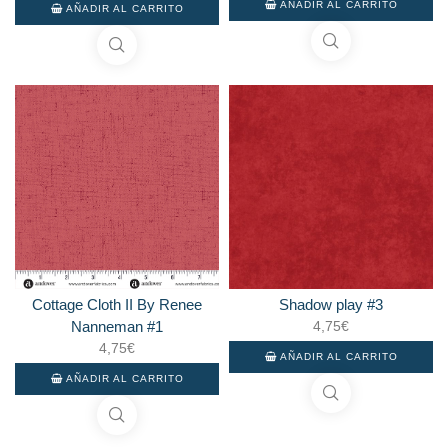
AÑADIR AL CARRITO
AÑADIR AL CARRITO
Cottage Cloth II By Renee
Shadow play #3
Nanneman #1
4,75
€
4,75
€
AÑADIR AL CARRITO
AÑADIR AL CARRITO