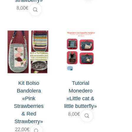
strawberry»
8,00
€
Kit Bolso
Tutorial
Bandolera
Monedero
«Pink
«Little cat &
Strawberries
little butterfly»
& Red
8,00
€
Strawberry»
22,00
€