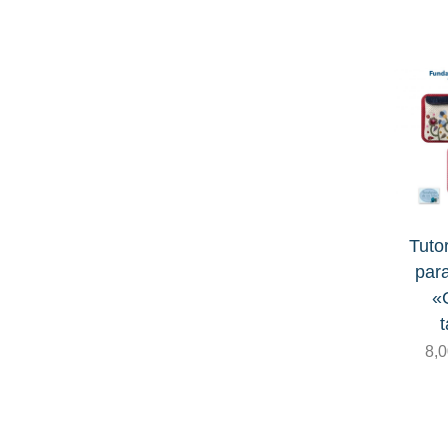
Pack
Paneles
Patchwork
Precortados
Traseras
Tuto
para
«
t
8,