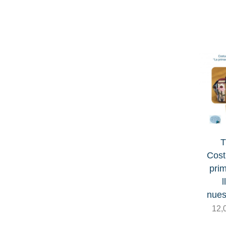
Algodón
Lana
Libros, revistas y patrones
Ofertas
Telas
Country
T
Franelas
Cost
Japonesas tramadas
pri
l
Lino
nues
12,
Marmoleadas