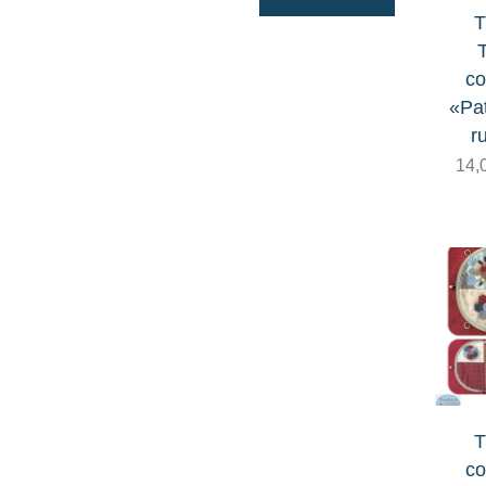
T
Lana afieltrar
T
Laterales de madera
co
«Pa
Marcadores
r
14,
Patchwork Multicolor de Juani
Cavas (EPP)
Reglas
Tijeras
Guatas, entretelas, papeles y otros
tejidos
Hilos
T
co
Acolchar a mano