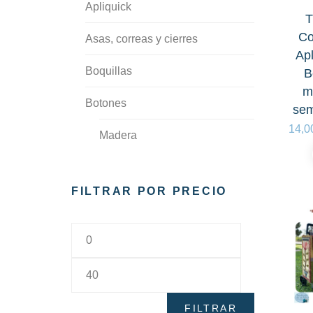
Apliquick
T
Co
Asas, correas y cierres
Apl
Boquillas
B
m
Botones
sem
14,0
Madera
Plástico
FILTRAR POR PRECIO
Cintas
Cremalleras
Cremalleras de Puntilla
Dedales y protectores
FILTRAR