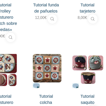
utorial
Tutorial funda
Tutorial
rolley
de pañuelos
tarjetero
sturero
12,00
€
8,00
€
tch sobre
uedas»
00
€
utorial
Tutorial
Tutorial
sturero
colcha
saquito