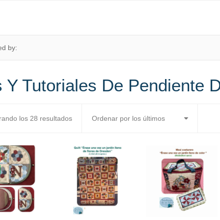
ed by:
s Y Tutoriales De Pendiente 
Ordenado
rando los 28 resultados
por
los
últimos