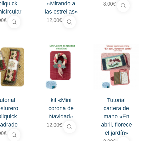
liquick
«Mirando a
8,00
€
icircular
las estrellas»
00
€
12,00
€
utorial
kit «Mini
Tutorial
sturero
corona de
cartera de
liquick
Navidad»
mano «En
uadrado
abril, florece
12,00
€
el jardín»
00
€