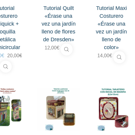
utorial
Tutorial Quilt
Tutorial Maxi
sturero
«Érase una
Costurero
iquick +
vez una jardín
«Érase una
oquilla
lleno de flores
vez un jardín
etálica
de Dresden»
lleno de
icircular
color»
12,00
€
El
El
0
€
20,00
€
14,00
€
precio
precio
original
actual
era:
es:
20,00€.
14,00€.