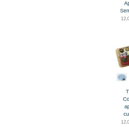
Ap
Sem
Hilo Eco Vita de DMC
12,
Hilo lana Rustic wool Moire
Hilo Roselló
Hilo Roselló Lino
Hilo Valdani
Kits y tutoriales de Pendiente de un
Hilo
T
Lanas y algodones (para tejer o
Co
ganchillo)
ap
c
Accesorios tejer y ganchillear
12,