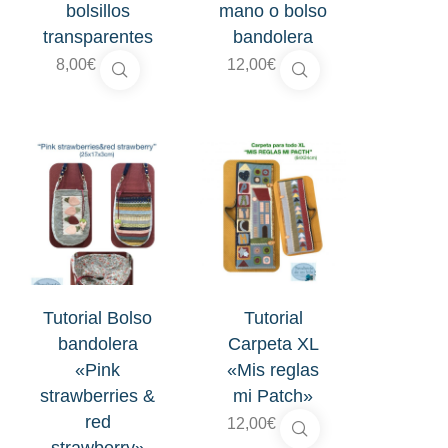
bolsillos
mano o bolso
transparentes
bandolera
8,00
€
12,00
€
Tutorial Bolso
Tutorial
bandolera
Carpeta XL
«Pink
«Mis reglas
strawberries &
mi Patch»
red
12,00
€