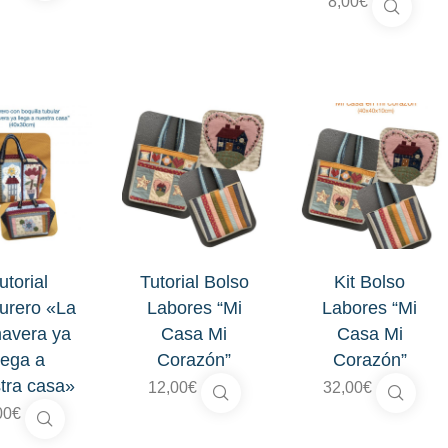
8,00
€
utorial
Tutorial Bolso
Kit Bolso
urero «La
Labores “Mi
Labores “Mi
mavera ya
Casa Mi
Casa Mi
lega a
Corazón”
Corazón”
tra casa»
12,00
€
32,00
€
00
€