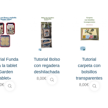
rial Funda
Tutorial Bolso
Tutorial
 la tablet
con regadera
carpeta con
Garden
deshilachada
bolsillos
ablet»
transparentes
8,00
€
00
€
8,00
€