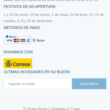
FESTIVOS DE NO APERTURA
Hilo Eco Vita de DMC
1 y 22 de enero, 19 de marzo, 1 de mayo, 24 de junio, 9 y 12 de
octubre, 6, 8 y 25 de diciembre.
Hilo lana Rustic wool Moire
MÉTODOS DE PAGO
Hilo Roselló
Hilo Roselló Lino
ENVIAMOS CON
Hilo Valdani
Kits y tutoriales de Pendiente de un Hilo
ÚLTIMAS NOVEDADES EN SU BUZÓN
Lanas y algodones (para tejer o ganchillo)
Suscribirse
Accesorios tejer y ganchillear
Algodón
C/ Poeta Duran y Tortajada nº 7 bajo,