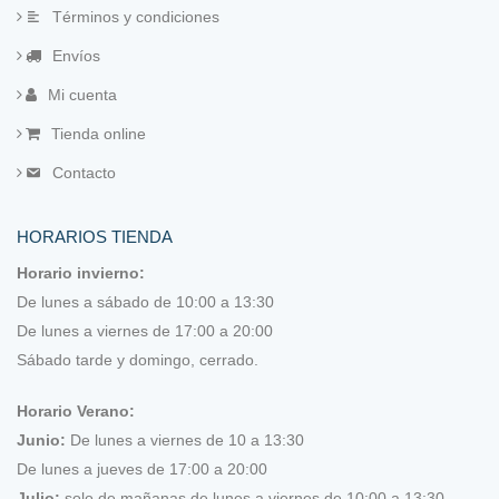
Términos y condiciones
Dedales y protectores
Envíos
Lana afieltrar
Mi cuenta
Tienda online
Laterales de madera
Contacto
Marcadores
HORARIOS TIENDA
Patchwork Multicolor de Juani Cavas (EPP)
Horario invierno:
Reglas
De lunes a sábado de 10:00 a 13:30
De lunes a viernes de 17:00 a 20:00
Tijeras
Sábado tarde y domingo, cerrado.
Guatas, entretelas, papeles y otros tejidos
Horario Verano:
Junio:
De lunes a viernes de 10 a 13:30
Hilos
De lunes a jueves de 17:00 a 20:00
Julio:
Acolchar a mano
solo de mañanas de lunes a viernes de 10:00 a 13:30