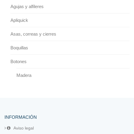
Agujas y alfileres
Apliquick
Asas, correas y cierres
Boquillas
Botones
Madera
Plástico
Cintas
Cremalleras
INFORMACIÓN
Aviso legal
Cremalleras de Puntilla