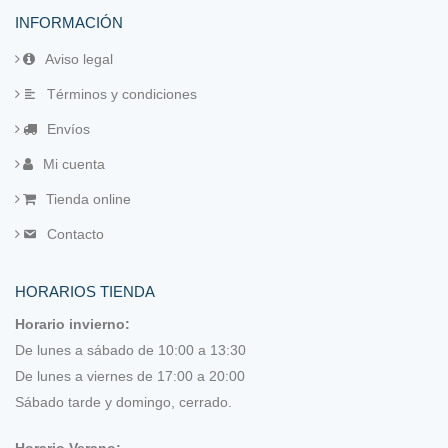
Laterales de madera
INFORMACIÓN
Marcadores
Aviso legal
Términos y condiciones
Patchwork Multicolor de Juani Cavas (EPP)
Envíos
Reglas
Mi cuenta
Tijeras
Tienda online
Contacto
Guatas, entretelas, papeles y otros tejidos
Hilos
HORARIOS TIENDA
Horario invierno:
Acolchar a mano
De lunes a sábado de 10:00 a 13:30
De lunes a viernes de 17:00 a 20:00
Hilo Eco Vita de DMC
Sábado tarde y domingo, cerrado.
Hilo lana Rustic wool Moire
Horario Verano: