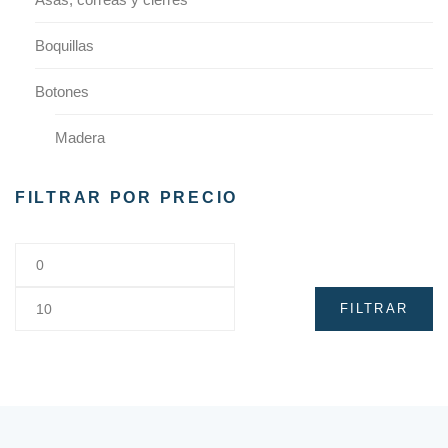
Boquillas
Botones
Madera
Plástico
FILTRAR POR PRECIO
Cintas
Cremalleras
FILTRAR
Cremalleras de Puntilla
Dedales y protectores
Lana afieltrar