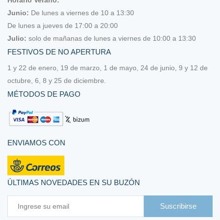
Hilo Roselló
Junio:
De lunes a viernes de 10 a 13:30
De lunes a jueves de 17:00 a 20:00
Hilo Roselló Lino
Julio:
solo de mañanas de lunes a viernes de 10:00 a 13:30
FESTIVOS DE NO APERTURA
Hilo Valdani
1 y 22 de enero, 19 de marzo, 1 de mayo, 24 de junio, 9 y 12 de
Kits y tutoriales de Pendiente de un Hilo
octubre, 6, 8 y 25 de diciembre.
MÉTODOS DE PAGO
Lanas y algodones (para tejer o ganchillo)
Accesorios tejer y ganchillear
ENVIAMOS CON
Algodón
Lana
ÚLTIMAS NOVEDADES EN SU BUZÓN
Libros, revistas y patrones
Suscribirse
Ofertas