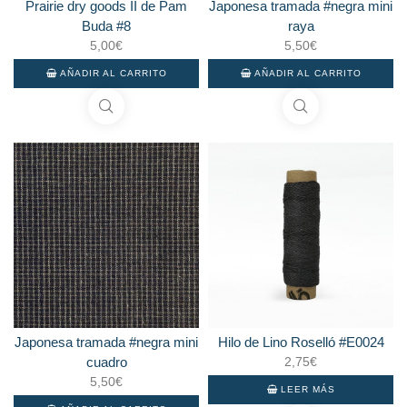
Prairie dry goods II de Pam
Japonesa tramada #negra mini
Buda #8
raya
5,00
€
5,50
€
AÑADIR AL CARRITO
AÑADIR AL CARRITO
Japonesa tramada #negra mini
Hilo de Lino Roselló #E0024
cuadro
2,75
€
5,50
€
LEER MÁS