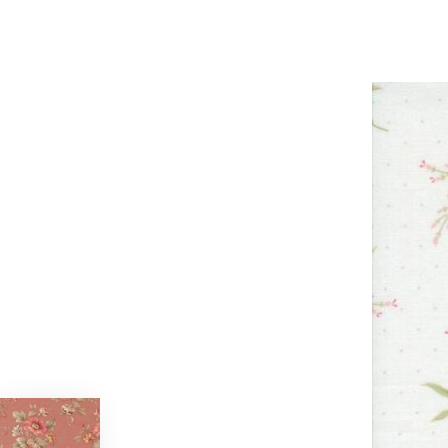
Joie de vivre de French General #9