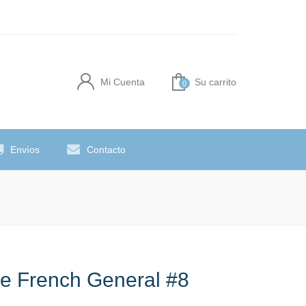
Mi Cuenta
Su carrito
0
Envíos
Contacto
De French General #8