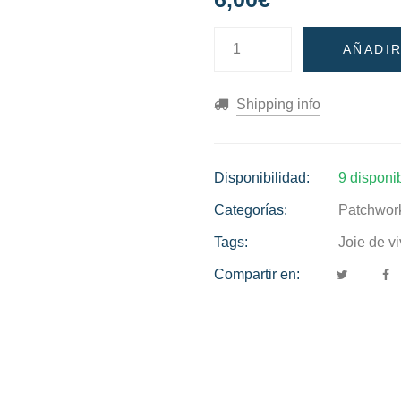
Joie
AÑADIR
de
vivre
Shipping info
de
French
General
Disponibilidad:
9 disponi
#8
Categorías:
Patchwor
cantidad
Tags:
Joie de v
Compartir en: