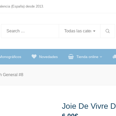
Valencia (España) desde 2013.
Monográficos
Novedades
Tienda online
ch General #8
Joie De Vivre 
6,00
€