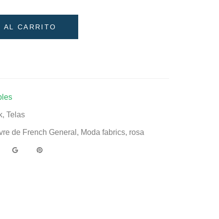
 AL CARRITO
bles
k
,
Telas
ivre de French General
,
Moda fabrics
,
rosa