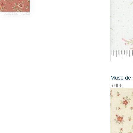
Muse de 
6,00
€