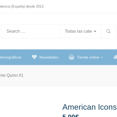
Valencia (España) desde 2013.
Monográficos
Novedades
Tienda online
rrie Quinn #1
American Icons
5,00
€