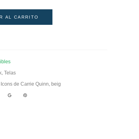
R AL CARRITO
ibles
k
,
Telas
Icons de Carrie Quinn
,
beig