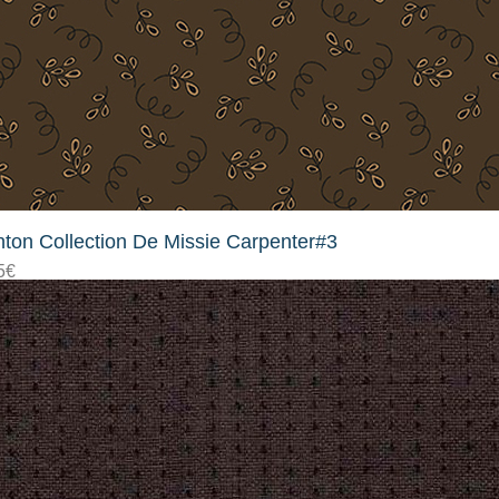
ton Collection De Missie Carpenter#3
5
€