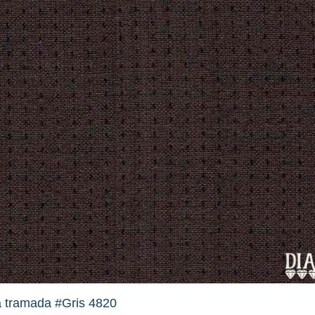
 tramada #Gris 4820