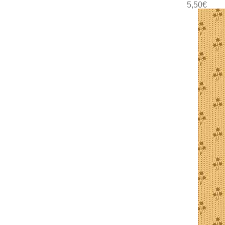
5,50
€