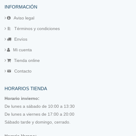
Laterales de madera
INFORMACIÓN
Marcadores
Aviso legal
Términos y condiciones
Patchwork Multicolor de Juani Cavas (EPP)
Envíos
Reglas
Mi cuenta
Tijeras
Tienda online
Contacto
Guatas, entretelas, papeles y otros tejidos
Hilos
HORARIOS TIENDA
Horario invierno:
Acolchar a mano
De lunes a sábado de 10:00 a 13:30
De lunes a viernes de 17:00 a 20:00
Hilo Eco Vita de DMC
Sábado tarde y domingo, cerrado.
Hilo lana Rustic wool Moire
Horario Verano: