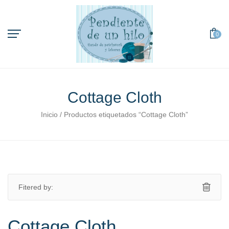
0
Cottage Cloth
orio
Inicio
/ Productos etiquetados “Cottage Cloth”
Fitered by:
Cottage Cloth