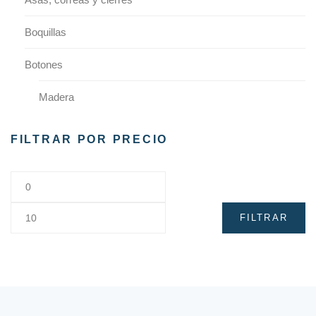
Boquillas
Botones
Madera
Plástico
FILTRAR POR PRECIO
Cintas
Cremalleras
FILTRAR
Cremalleras de Puntilla
Dedales y protectores
Lana afieltrar