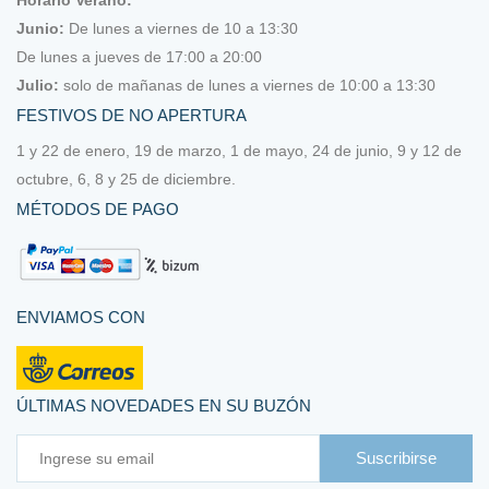
Hilo Roselló
Junio:
De lunes a viernes de 10 a 13:30
De lunes a jueves de 17:00 a 20:00
Hilo Roselló Lino
Julio:
solo de mañanas de lunes a viernes de 10:00 a 13:30
FESTIVOS DE NO APERTURA
Hilo Valdani
1 y 22 de enero, 19 de marzo, 1 de mayo, 24 de junio, 9 y 12 de
Kits y tutoriales de Pendiente de un Hilo
octubre, 6, 8 y 25 de diciembre.
MÉTODOS DE PAGO
Lanas y algodones (para tejer o ganchillo)
Accesorios tejer y ganchillear
ENVIAMOS CON
Algodón
Lana
ÚLTIMAS NOVEDADES EN SU BUZÓN
Libros, revistas y patrones
Suscribirse
Ofertas